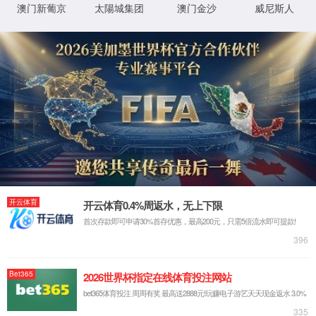
热门关键词：
混凝土布料机
混凝土泵
小型混凝土泵车
混凝土泵
您的位置:
首页
>
新闻资讯
>
泵车的水泥在泵送中要注意哪些？
泵
信息摘要：
混凝土泵车。
一、水泥
1、水泥在泵送过程中的作用混凝土的泵送压力靠其中的液相物质