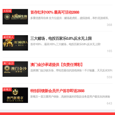
中维持着固相物质被液相物质包围的状态。