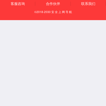
二是润滑作用
使
混凝土泵
的机械部分、输送管道及混凝土内部的摩擦阻力减小而