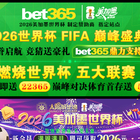
产品中心
客户案例
星际1277官网入
7官网入口