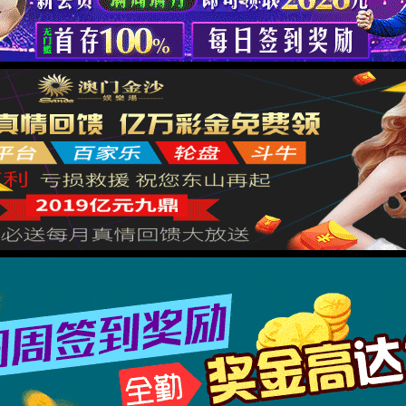
混凝土泵车应用场景
混凝土泵车价格
体出现开裂或滑丝的危险时，应该怎样进行处理？
泵体出现开裂或滑丝的危险时，应该怎样
作者：
编辑：
来源：
发布日期： 2019.08.29
滑丝的危险时，应该怎样进行处理。
固，紧固后压盖与泵体接触严密、无缝隙。输料管采用
Ф160
毫米
PE
管，管
加固。施工过程中，输料管必须使用双股
8#
铁丝绑扎在附近的脚手架上或