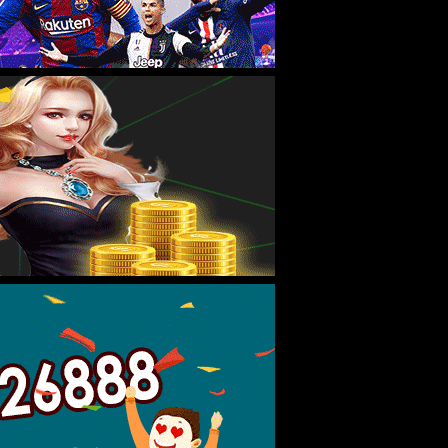
进行处理？
接头处及与输送泵泵体连接处，必须使用配套的标准管
其它牢靠地点；且输料管接头处的两根输料管必须分别