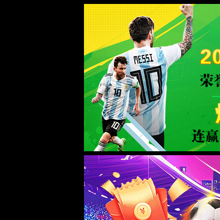
星际1277官网入口首页
混凝土泵车
关于星际1277官网入口
联系星际127