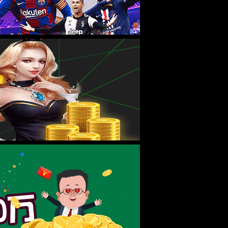
应该怎么办？
拆卸作业。当风速超过
6
级风或泵送停止工作后，应将
的安全使用，必须立即停机，不能在可能发生任何松动