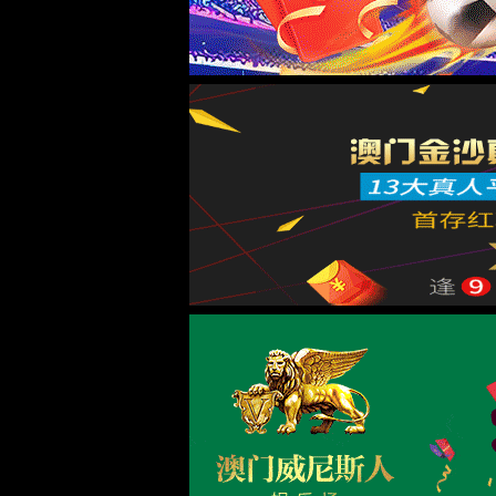
热门关键词：
混凝土布料机
混凝土泵
小型混凝土泵车
您的位置:
首页
>
新闻资讯
>
百科详解
>
混凝土布料
混凝土布料
信息摘要：
本文介绍了混凝土布料机在工作时，
在施工前要同设备的相关负责人做好技术交底。
臂架收好，挂好安全钩，使设备处于待机状态。设备